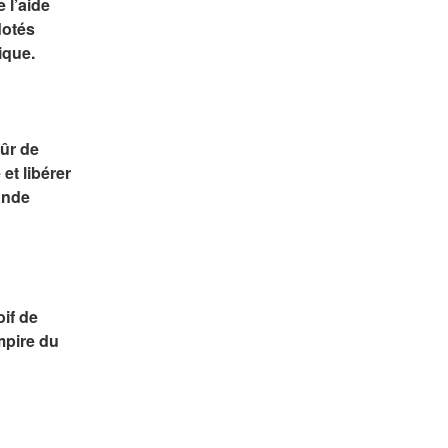
l’aide 
otés 
ique.
r de 
t libérer 
ande 
if de 
mpire du 