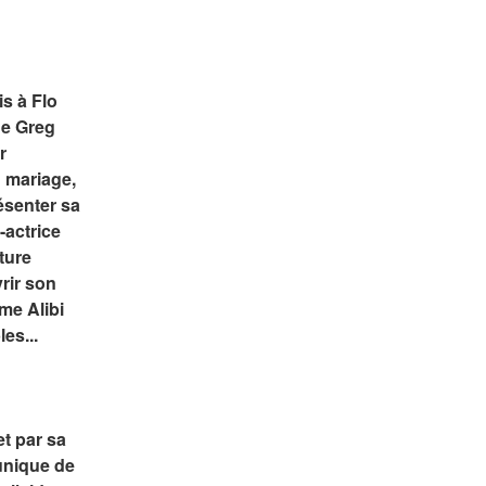
 à Flo 
de Greg 
 
mariage, 
senter sa 
actrice 
ture 
rir son 
e Alibi 
es...
 par sa 
unique de 