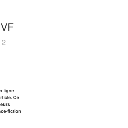
 VF
 2
 ligne 
icle. Ce 
eurs 
e-fiction 