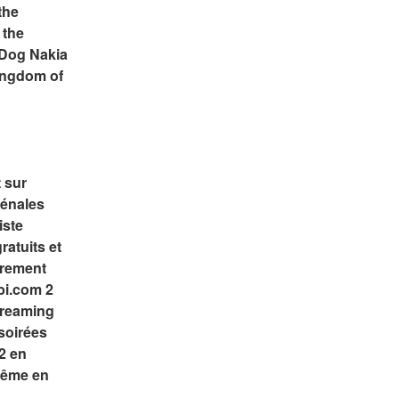
he 
the 
Dog Nakia 
ingdom of 
 sur 
énales 
ste 
atuits et 
rement 
i.com 2 
treaming 
soirées 
 en 
ême en 