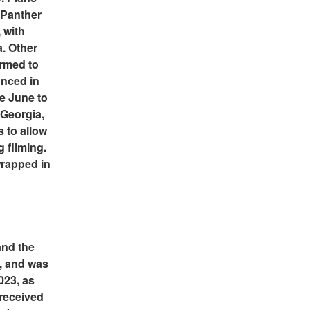
Panther 
with 
. Other 
rmed to 
nced in 
e June to 
Georgia, 
 to allow 
 filming. 
apped in 
nd the 
 and was 
23, as 
received 