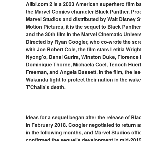
Alibi.com 2 is a 2023 American superhero film b
the Marvel Comics character Black Panther. Pro
Marvel Studios and distributed by Walt Disney S
Motion Pictures, it is the sequel to Black Panther 
and the 30th film in the Marvel Cinematic Univers
Directed by Ryan Coogler, who co-wrote the scr
with Joe Robert Cole, the film stars Letitia Wright
Nyong'o, Danai Gurira, Winston Duke, Florence
Dominique Thorne, Michaela Coel, Tenoch Huerta
Freeman, and Angela Bassett. In the film, the lead
Wakanda fight to protect their nation in the wake
T'Challa's death.
Ideas for a sequel began after the release of Bla
in February 2018. Coogler negotiated to return as
in the following months, and Marvel Studios offici
confirmed the sequel's development in mid-2019.