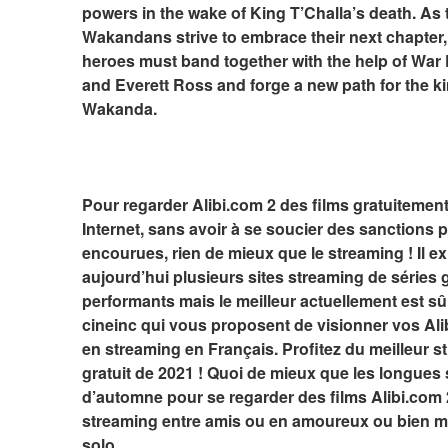
powers in the wake of King T’Challa’s death. As t
Wakandans strive to embrace their next chapter, 
heroes must band together with the help of War 
and Everett Ross and forge a new path for the k
Wakanda.
Pour regarder Alibi.com 2 des films gratuitement
Internet, sans avoir à se soucier des sanctions p
encourues, rien de mieux que le streaming ! Il exi
aujourd’hui plusieurs sites streaming de séries gr
performants mais le meilleur actuellement est sû
cineinc qui vous proposent de visionner vos Alib
en streaming en Français. Profitez du meilleur s
gratuit de 2021 ! Quoi de mieux que les longues 
d’automne pour se regarder des films Alibi.com 2
streaming entre amis ou en amoureux ou bien m
solo.