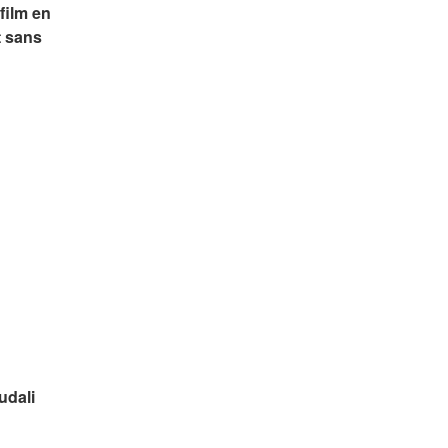
ilm en 
 sans 
udali