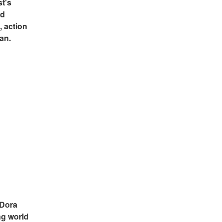
t's 
d 
 action 
an.
Dora 
ng world 