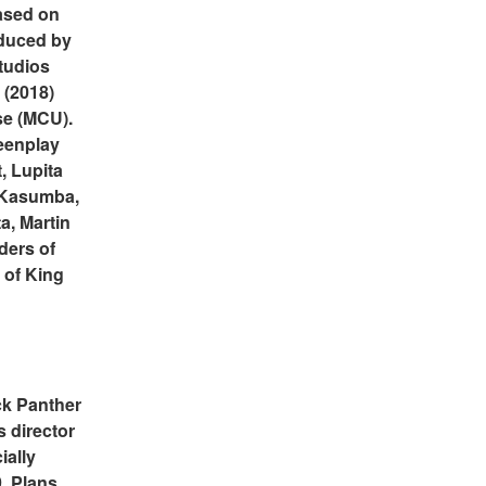
ased on 
duced by 
tudios 
(2018) 
e (MCU). 
eenplay 
, Lupita 
 Kasumba, 
, Martin 
ers of 
 of King 
ck Panther 
 director 
ally 
 Plans 